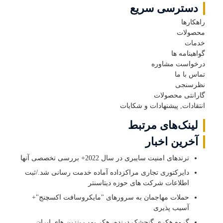
دسترسی سریع
راهکارها
محصولات
خدمات
گواهینامه ها
درخواست مشاوره
تماس با ما
نظرسنجی
گارانتی محصولات
انتقادات, پیشنهادات و شکایات
لینک‌های مرتبط
آخرین اخبار
ترندهای امنیت سایبری در سال 2022+ بررسی تخصصی آنها
دایرکتوری تجاری مراکزداده آماده خدمت رسانی شد./ثبت
اطلاعات شرکت های حوزه دیتاسنتر
حملات مهاجمان به سرورهای "مایکروسافت اکسچنج"+
آسیب پذیری
گروه هکری گنجشک درنده، هکر پمپ بنزین های ایران