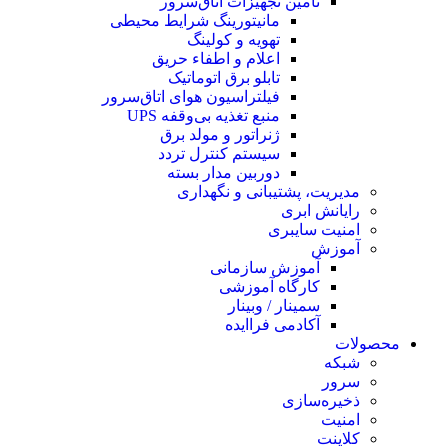
تامین تجهیزات اتاق‌سرور
مانیتورینگ شرایط محیطی
تهویه و کولینگ
اعلام و اطفاء حریق
تابلو برق اتوماتیک
فیلتراسیون هوای اتاق‌سرور
منبع تغذیه بی‌وقفه ‌UPS
ژنراتور و مولد برق
سیستم کنترل تردد
دوربین مدار بسته
مدیریت، پشتیبانی و نگهداری
رایانش ابری
امنیت سایبری
آموزش
آموزش سازمانی
کارگاه آموزشی
سمینار / وبینار
آکادمی فراایده
محصولات
شبکه
سرور
ذخیره‌سازی
امنیت
کلاینت