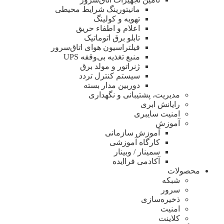
مانیتورینگ شرایط محیطی
تهویه و کولینگ
اعلام و اطفاء حریق
تابلو برق اتوماتیک
فیلتراسیون هوای اتاق‌سرور
منبع تغذیه بی‌وقفه ‌UPS
ژنراتور و مولد برق
سیستم کنترل تردد
دوربین مدار بسته
مدیریت، پشتیبانی و نگهداری
رایانش ابری
امنیت سایبری
آموزش
آموزش سازمانی
کارگاه آموزشی
سمینار / وبینار
آکادمی فراایده
محصولات
شبکه
سرور
ذخیره‌سازی
امنیت
کلاینت