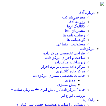
درباره آدفا
معرفی شرکت
رزومه آدفا
کاتالوگ آدفا
مشتریان آدفا
رضایت نامه ها
گواهینامه ها
مسئولیت اجتماعی
مرکزداده
طراحی تخصصی مرکز داده
ساخت و اجرای مرکز داده
زیرساخت مرکزداده
مرکز داده مبتنی بر نرم افزار
مرکز داده کانتینری
خدمات تخصصی ممیزی مرکزداده
ممیزی
پیش ممیزی
خانه / مرکزداده / رایانش ابری ☁️ به زبان ساده +
بررسی انواع ابر
راهکارها
ریسک‌بان | سامانه هوشمند حسابرسی فناوری