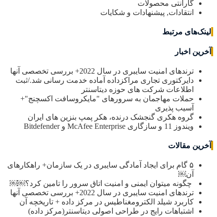
گارانتی محصولات
انتقادات, پیشنهادات و شکایات
لینک‌های مرتبط
آخرین اخبار
ترندهای امنیت سایبری در سال 2022+ بررسی تخصصی آنها
دایرکتوری تجاری مراکزداده آماده خدمت رسانی شد./ثبت
اطلاعات شرکت های حوزه دیتاسنتر
حملات مهاجمان به سرورهای "مایکروسافت اکسچنج"+
آسیب پذیری
گروه هکری گنجشک درنده، هکر پمپ بنزین های ایران
ویندوز 11 و سازگاری McAfee Enterprise و Bitdefender
آخرین مقالات
۵ گام برای ایجاد آمادگی سایبری در یک سازمان+ راهکارهای
آن￼
چگونه میتوان ایمنی و امنیت اتاق سرور را تامین کرد؟￼￼
ترندهای امنیت سایبری در سال 2022+ بررسی تخصصی آنها
کاربرد شیلد الکترومغناطیس در مرکز داده + تاریخچه آن
اشتباهات رایج در طراحی اصولی دیتاسنتر(مرکز داده)