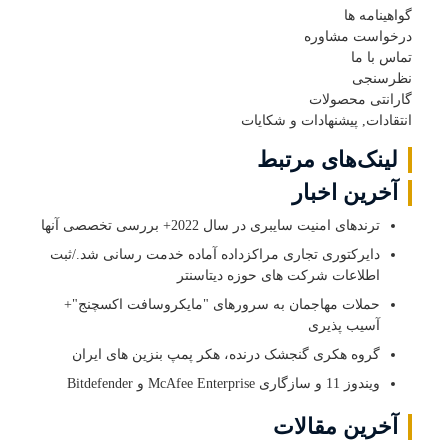
گواهینامه ها
درخواست مشاوره
تماس با ما
نظرسنجی
گارانتی محصولات
انتقادات, پیشنهادات و شکایات
لینک‌های مرتبط
آخرین اخبار
ترندهای امنیت سایبری در سال 2022+ بررسی تخصصی آنها
دایرکتوری تجاری مراکزداده آماده خدمت رسانی شد./ثبت
اطلاعات شرکت های حوزه دیتاسنتر
حملات مهاجمان به سرورهای "مایکروسافت اکسچنج"+
آسیب پذیری
گروه هکری گنجشک درنده، هکر پمپ بنزین های ایران
ویندوز 11 و سازگاری McAfee Enterprise و Bitdefender
آخرین مقالات