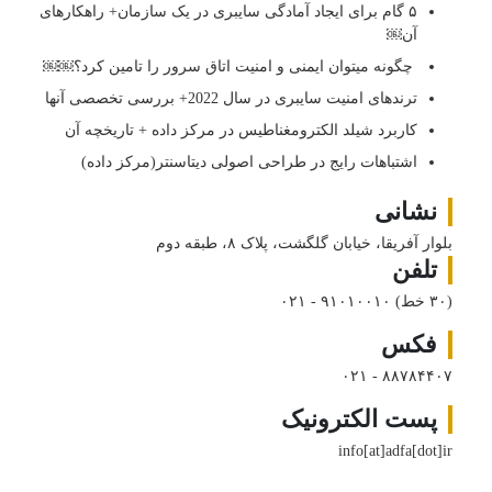
۵ گام برای ایجاد آمادگی سایبری در یک سازمان+ راهکارهای
آن￼
چگونه میتوان ایمنی و امنیت اتاق سرور را تامین کرد؟￼￼
ترندهای امنیت سایبری در سال 2022+ بررسی تخصصی آنها
کاربرد شیلد الکترومغناطیس در مرکز داده + تاریخچه آن
اشتباهات رایج در طراحی اصولی دیتاسنتر(مرکز داده)
نشانی
بلوار آفریقا، خیابان گلگشت، پلاک ۸، طبقه دوم
تلفن
(۳۰ خط)
۰۲۱ - ۹۱۰۱۰۰۱۰
فکس
۰۲۱ - ۸۸۷۸۴۴۰۷
پست الکترونیک
info[at]adfa[dot]ir