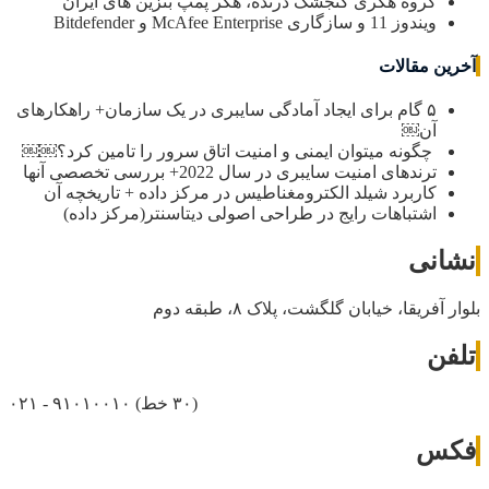
گروه هکری گنجشک درنده، هکر پمپ بنزین های ایران
ویندوز 11 و سازگاری McAfee Enterprise و Bitdefender
آخرین مقالات
۵ گام برای ایجاد آمادگی سایبری در یک سازمان+ راهکارهای
آن￼
چگونه میتوان ایمنی و امنیت اتاق سرور را تامین کرد؟￼￼
ترندهای امنیت سایبری در سال 2022+ بررسی تخصصی آنها
کاربرد شیلد الکترومغناطیس در مرکز داده + تاریخچه آن
اشتباهات رایج در طراحی اصولی دیتاسنتر(مرکز داده)
نشانی
بلوار آفریقا، خیابان گلگشت، پلاک ۸، طبقه دوم
تلفن
(۳۰ خط)
۰۲۱ - ۹۱۰۱۰۰۱۰
فکس