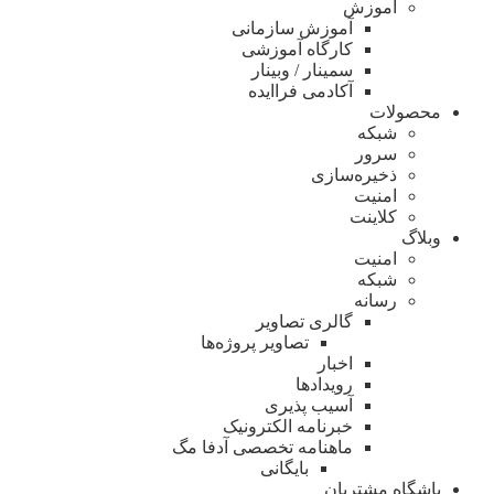
آموزش
آموزش سازمانی
کارگاه آموزشی
سمینار / وبینار
آکادمی فراایده
محصولات
شبکه
سرور
ذخیره‌سازی
امنیت
کلاینت
وبلاگ
امنیت
شبکه
رسانه
گالری تصاویر
تصاویر پروژه‌ها
اخبار
رویدادها
آسیب پذیری
خبرنامه الکترونیک
ماهنامه تخصصی آدفا مگ
بایگانی
باشگاه مشتریان