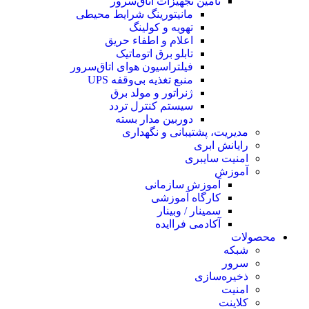
تامین تجهیزات اتاق‌سرور
مانیتورینگ شرایط محیطی
تهویه و کولینگ
اعلام و اطفاء حریق
تابلو برق اتوماتیک
فیلتراسیون هوای اتاق‌سرور
منبع تغذیه بی‌وقفه ‌UPS
ژنراتور و مولد برق
سیستم کنترل تردد
دوربین مدار بسته
مدیریت، پشتیبانی و نگهداری
رایانش ابری
امنیت سایبری
آموزش
آموزش سازمانی
کارگاه آموزشی
سمینار / وبینار
آکادمی فراایده
محصولات
شبکه
سرور
ذخیره‌سازی
امنیت
کلاینت