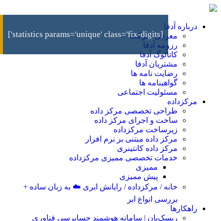
درباره آدفا
[statistics params='unique' class='fix-digits']
معرفی شرکت
رزومه آدفا
کاتالوگ آدفا
مشتریان آدفا
رضایت نامه ها
گواهینامه ها
مسئولیت اجتماعی
مرکزداده
طراحی تخصصی مرکز داده
ساخت و اجرای مرکز داده
زیرساخت مرکزداده
مرکز داده مبتنی بر نرم افزار
مرکز داده کانتینری
خدمات تخصصی ممیزی مرکزداده
ممیزی
پیش ممیزی
خانه / مرکزداده / رایانش ابری ☁️ به زبان ساده +
بررسی انواع ابر
راهکارها
ریسک‌بان | سامانه هوشمند حسابرسی فناوری