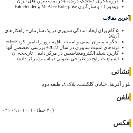
گروه هکری گنجشک درنده، هکر پمپ بنزین های ایران
ویندوز 11 و سازگاری McAfee Enterprise و Bitdefender
آخرین مقالات
۵ گام برای ایجاد آمادگی سایبری در یک سازمان+ راهکارهای
آن￼
چگونه میتوان ایمنی و امنیت اتاق سرور را تامین کرد؟￼￼
ترندهای امنیت سایبری در سال 2022+ بررسی تخصصی آنها
کاربرد شیلد الکترومغناطیس در مرکز داده + تاریخچه آن
اشتباهات رایج در طراحی اصولی دیتاسنتر(مرکز داده)
نشانی
بلوار آفریقا، خیابان گلگشت، پلاک ۸، طبقه دوم
تلفن
(۳۰ خط)
۰۲۱ - ۹۱۰۱۰۰۱۰
فکس