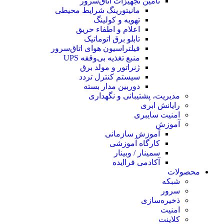
تامین تجهیزات اتاق‌سرور
مانیتورینگ شرایط محیطی
تهویه و کولینگ
اعلام و اطفاء حریق
تابلو برق اتوماتیک
فیلتراسیون هوای اتاق‌سرور
منبع تغذیه بی‌وقفه ‌UPS
ژنراتور و مولد برق
سیستم کنترل تردد
دوربین مدار بسته
مدیریت، پشتیبانی و نگهداری
رایانش ابری
امنیت سایبری
آموزش
آموزش سازمانی
کارگاه آموزشی
سمینار / وبینار
آکادمی فراایده
محصولات
شبکه
سرور
ذخیره‌سازی
امنیت
کلاینت