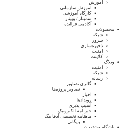
آموزش
آموزش سازمانی
کارگاه آموزشی
سمینار / وبینار
آکادمی فراایده
محصولات
شبکه
سرور
ذخیره‌سازی
امنیت
کلاینت
وبلاگ
امنیت
شبکه
رسانه
گالری تصاویر
تصاویر پروژه‌ها
اخبار
رویدادها
آسیب پذیری
خبرنامه الکترونیک
ماهنامه تخصصی آدفا مگ
بایگانی
باشگاه مشتریان