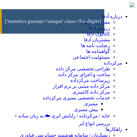
درباره آدفا
[statistics params='unique' class='fix-digits']
معرفی شرکت
رزومه آدفا
کاتالوگ آدفا
مشتریان آدفا
رضایت نامه ها
گواهینامه ها
مسئولیت اجتماعی
مرکزداده
طراحی تخصصی مرکز داده
ساخت و اجرای مرکز داده
زیرساخت مرکزداده
مرکز داده مبتنی بر نرم افزار
مرکز داده کانتینری
خدمات تخصصی ممیزی مرکزداده
ممیزی
پیش ممیزی
خانه / مرکزداده / رایانش ابری ☁️ به زبان ساده +
بررسی انواع ابر
راهکارها
ریسک‌بان | سامانه هوشمند حسابرسی فناوری