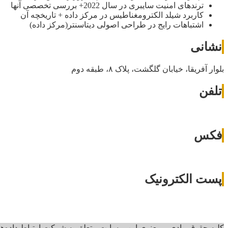
ترندهای امنیت سایبری در سال 2022+ بررسی تخصصی آنها
کاربرد شیلد الکترومغناطیس در مرکز داده + تاریخچه آن
اشتباهات رایج در طراحی اصولی دیتاسنتر(مرکز داده)
نشانی
بلوار آفریقا، خیابان گلگشت، پلاک ۸، طبقه دوم
تلفن
فکس
پست الکترونیک
کلیه حقوق مادی و معنوی این وبسایت متعلق به شرکت ارتباط داده‌های