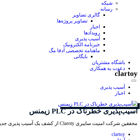
شبکه
رسانه
گالری تصاویر
تصاویر پروژه‌ها
اخبار
رویدادها
آسیب پذیری
خبرنامه الکترونیک
ماهنامه تخصصی آدفا مگ
بایگانی
باشگاه مشتریان
دعوت به همکاری
clartoy
آسیب پذیری
اخبار
آسیب‌پذیری خطرناک در PLC زیمنس
محققین شرکت امنیت سایبری Claroty از کشف یک آسیب پذیری جدید در کنترل کننده های منطقی قابل برنامه ریزی شرکت زیمنس خبر دادند.
clartoy