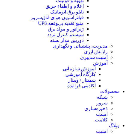
تهویه و کولینگ
اعلام و اطفاء حریق
تابلو برق اتوماتیک
فیلتراسیون هوای اتاق‌سرور
منبع تغذیه بی‌وقفه ‌UPS
ژنراتور و مولد برق
سیستم کنترل تردد
دوربین مدار بسته
مدیریت، پشتیبانی و نگهداری
رایانش ابری
امنیت سایبری
آموزش
آموزش سازمانی
کارگاه آموزشی
سمینار / وبینار
آکادمی فراایده
محصولات
شبکه
سرور
ذخیره‌سازی
امنیت
کلاینت
وبلاگ
امنیت