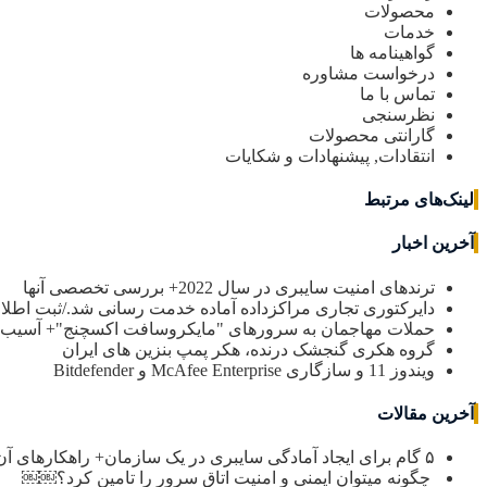
محصولات
خدمات
گواهینامه ها
درخواست مشاوره
تماس با ما
نظرسنجی
گارانتی محصولات
انتقادات, پیشنهادات و شکایات
لینک‌های مرتبط
آخرین اخبار
ترندهای امنیت سایبری در سال 2022+ بررسی تخصصی آنها
دایرکتوری تجاری مراکزداده آماده خدمت رسانی شد./ثبت اطل
حملات مهاجمان به سرورهای "مایکروسافت اکسچنج"+ آسیب 
گروه هکری گنجشک درنده، هکر پمپ بنزین های ایران
ویندوز 11 و سازگاری McAfee Enterprise و Bitdefender
آخرین مقالات
۵ گام برای ایجاد آمادگی سایبری در یک سازمان+ راهکارهای آن￼
چگونه میتوان ایمنی و امنیت اتاق سرور را تامین کرد؟￼￼