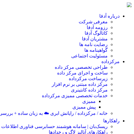
درباره آدفا
معرفی شرکت
رزومه آدفا
کاتالوگ آدفا
مشتریان آدفا
رضایت نامه ها
گواهینامه ها
مسئولیت اجتماعی
مرکزداده
طراحی تخصصی مرکز داده
ساخت و اجرای مرکز داده
زیرساخت مرکزداده
مرکز داده مبتنی بر نرم افزار
مرکز داده کانتینری
خدمات تخصصی ممیزی مرکزداده
ممیزی
پیش ممیزی
خانه / مرکزداده / رایانش ابری ☁️ به زبان ساده + بررسی ا
راهکارها
ریسک‌بان | سامانه هوشمند حسابرسی فناوری اطلاعات
راهکارهای آنالیز لاگ و رخدادها