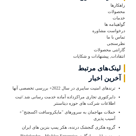
راهکارها
محصولات
خدمات
گواهینامه ها
درخواست مشاوره
تماس با ما
نظرسنجی
گارانتی محصولات
انتقادات, پیشنهادات و شکایات
لینک‌های مرتبط
آخرین اخبار
ترندهای امنیت سایبری در سال 2022+ بررسی تخصصی آنها
دایرکتوری تجاری مراکزداده آماده خدمت رسانی شد./ثبت
اطلاعات شرکت های حوزه دیتاسنتر
حملات مهاجمان به سرورهای "مایکروسافت اکسچنج"+
آسیب پذیری
گروه هکری گنجشک درنده، هکر پمپ بنزین های ایران
ویندوز 11 و سازگاری McAfee Enterprise و Bitdefender