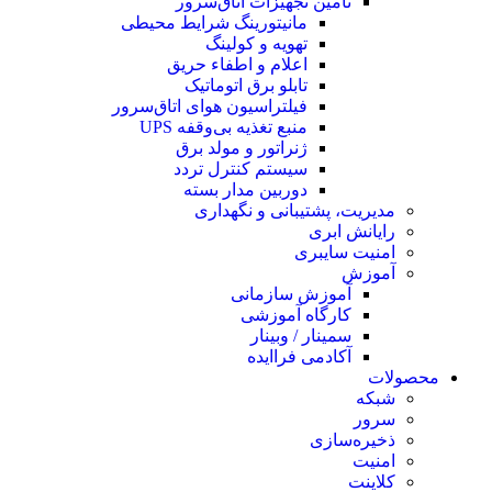
تامین تجهیزات اتاق‌سرور
مانیتورینگ شرایط محیطی
تهویه و کولینگ
اعلام و اطفاء حریق
تابلو برق اتوماتیک
فیلتراسیون هوای اتاق‌سرور
منبع تغذیه بی‌وقفه ‌UPS
ژنراتور و مولد برق
سیستم کنترل تردد
دوربین مدار بسته
مدیریت، پشتیبانی و نگهداری
رایانش ابری
امنیت سایبری
آموزش
آموزش سازمانی
کارگاه آموزشی
سمینار / وبینار
آکادمی فراایده
محصولات
شبکه
سرور
ذخیره‌سازی
امنیت
کلاینت