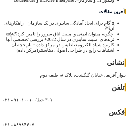
ویندوز 11 و سازگاری McAfee Enterprise و Bitdefender
آخرین مقالات
۵ گام برای ایجاد آمادگی سایبری در یک سازمان+ راهکارهای
آن￼
چگونه میتوان ایمنی و امنیت اتاق سرور را تامین کرد؟￼￼
ترندهای امنیت سایبری در سال 2022+ بررسی تخصصی آنها
کاربرد شیلد الکترومغناطیس در مرکز داده + تاریخچه آن
اشتباهات رایج در طراحی اصولی دیتاسنتر(مرکز داده)
نشانی
بلوار آفریقا، خیابان گلگشت، پلاک ۸، طبقه دوم
تلفن
(۳۰ خط)
۰۲۱ - ۹۱۰۱۰۰۱۰
فکس
۰۲۱ - ۸۸۷۸۴۴۰۷