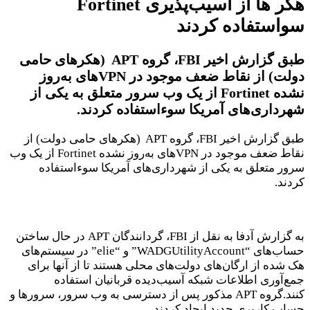
هکر ها از آسیب‌پذیری Fortinet
سواستفاده کردند
طبق گزارش اخیر FBI، گروه APT (هکرهای حامی
دولت) از نقاط ضعف موجود در VPNهای به‌روز
نشده Fortinet از یک وب سرور متعلق به یکی از
شهرداری‌های آمریکا سوءاستفاده کردند.
طبق گزارش اخیر FBI، گروه APT (هکرهای حامی دولت) از
نقاط ضعف موجود در VPNهای به‌روز نشده Fortinet از یک وب
سرور متعلق به یکی از شهرداری‌های آمریکا سوءاستفاده
کردند.
به گزارش آدفا به نقل از FBI، گردانندگان APT در حال ساختن
حساب‌های “WADGUtilityAccount” و “elie” در سیستم‌های
هک شده از ارگان‌های دولت‌های محلی هستند تا از آنها برای
جمع‌آوری اطلاعات شبکه آسیب‌دیده قربانیان استفاده
کنند.گروه APT مذکور پس از دسترسی به وب سرور، سرورها و
حساب کاربری جدید ایجاد کردند.