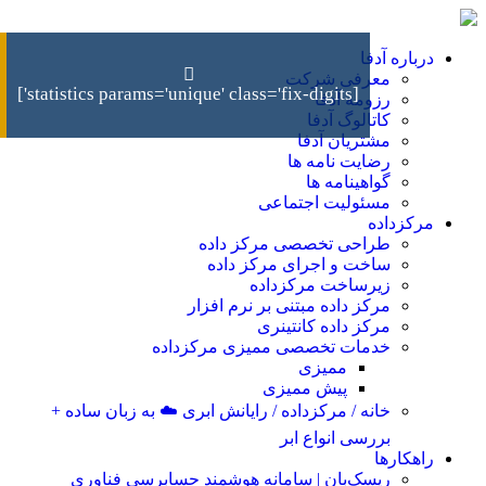
درباره آدفا
معرفی شرکت
[statistics params='unique' class='fix-digits']
رزومه آدفا
کاتالوگ آدفا
مشتریان آدفا
رضایت نامه ها
گواهینامه ها
مسئولیت اجتماعی
مرکزداده
طراحی تخصصی مرکز داده
ساخت و اجرای مرکز داده
زیرساخت مرکزداده
مرکز داده مبتنی بر نرم افزار
مرکز داده کانتینری
خدمات تخصصی ممیزی مرکزداده
ممیزی
پیش ممیزی
خانه / مرکزداده / رایانش ابری ☁️ به زبان ساده +
بررسی انواع ابر
راهکارها
ریسک‌بان | سامانه هوشمند حسابرسی فناوری