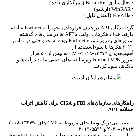
• فعال‌سازی BitLocker (رمزگذاری داده)
• WinRAR (آرشیو)
• FileZilla (انتقال فایل)
گردانندگان APT در هدف قراردادن تجهیزات Fortinet سابقه
دارند. هدف هکرهای دولتی یاAPT ها در سال‌های گذشته
سرورهای به روز نشده Fortinet بوده است و حتی در نوامبر
۲۰۲۰ هکرها با سوءاستفاده از
آسیب‌پذیری CVE-۲۰۱۸-۱۳۳۷۹ به بیش از ۵۰ هزار
سرور Fortinet VPN زیرساخت‌های حیاتی مانند دولت‌ها و
بانک‌ها، نفوذ کردند.
راهکارهای سازمان‌های FBI و CISA برای کاهش اثرات
حملات APT
– نصب بی‌درنگ وصله‌های مربوط به CVE های -۱۳۳۷۹-۲۰۱۸ ،
۱۲۸۱۲-۲۰۲۰ و ۵۵۹۱-۲۰۱۹
– بازرسی همه domain contrellerها، سرورها، workstationها و