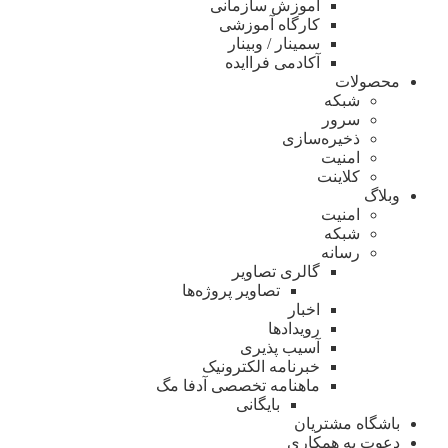
آموزش سازمانی
کارگاه آموزشی
سمینار / وبینار
آکادمی فراایده
محصولات
شبکه
سرور
ذخیره‌سازی
امنیت
کلاینت
وبلاگ
امنیت
شبکه
رسانه
گالری تصاویر
تصاویر پروژه‌ها
اخبار
رویدادها
آسیب پذیری
خبرنامه الکترونیک
ماهنامه تخصصی آدفا مگ
بایگانی
باشگاه مشتریان
دعوت به همکاری