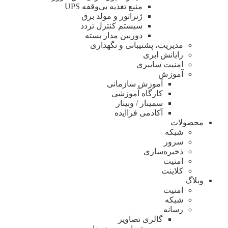
منبع تغذیه بی‌وقفه ‌UPS
ژنراتور و مولد برق
سیستم کنترل تردد
دوربین مدار بسته
مدیریت، پشتیبانی و نگهداری
رایانش ابری
امنیت سایبری
آموزش
آموزش سازمانی
کارگاه آموزشی
سمینار / وبینار
آکادمی فراایده
محصولات
شبکه
سرور
ذخیره‌سازی
امنیت
کلاینت
وبلاگ
امنیت
شبکه
رسانه
گالری تصاویر