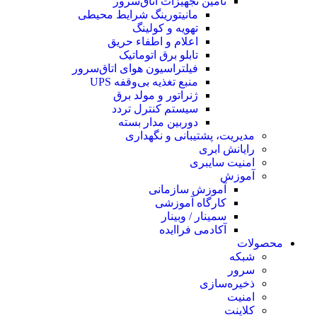
تامین تجهیزات اتاق‌سرور
مانیتورینگ شرایط محیطی
تهویه و کولینگ
اعلام و اطفاء حریق
تابلو برق اتوماتیک
فیلتراسیون هوای اتاق‌سرور
منبع تغذیه بی‌وقفه ‌UPS
ژنراتور و مولد برق
سیستم کنترل تردد
دوربین مدار بسته
مدیریت، پشتیبانی و نگهداری
رایانش ابری
امنیت سایبری
آموزش
آموزش سازمانی
کارگاه آموزشی
سمینار / وبینار
آکادمی فراایده
محصولات
شبکه
سرور
ذخیره‌سازی
امنیت
کلاینت