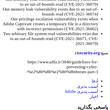
to an out-of-bounds read (CVE-2021-36079)
One memory leak vulnerability exists due to an out-of-
bounds read (CVE-2021-36074)
One privilege escalation vulnerability exists when
Adobe Captivate creates a temporary file in a directory
with incorrect permissions (CVE-2021-36002)
Two arbitrary file system read vulnerabilities exist due
to an out-of-bounds read (CVE-2021-36071, CVE-
2021-36079)
منبع:
cisecurity.org
https://www.adfa.ir/3046/guidelines-for-
preventing-cyber-
%e2%80%8b%e2%80%8bthreats-part-3/
آدفا
آسیب پذیری
آسیب پذیری Adobe
اخبار
پاسخی بگذارید