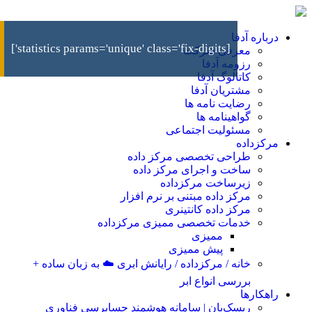
درباره آدفا
[statistics params='unique' class='fix-digits']
معرفی شرکت
رزومه آدفا
کاتالوگ آدفا
مشتریان آدفا
رضایت نامه ها
گواهینامه ها
مسئولیت اجتماعی
مرکزداده
طراحی تخصصی مرکز داده
ساخت و اجرای مرکز داده
زیرساخت مرکزداده
مرکز داده مبتنی بر نرم افزار
مرکز داده کانتینری
خدمات تخصصی ممیزی مرکزداده
ممیزی
پیش ممیزی
خانه / مرکزداده / رایانش ابری ☁️ به زبان ساده +
بررسی انواع ابر
راهکارها
ریسک‌بان | سامانه هوشمند حسابرسی فناوری