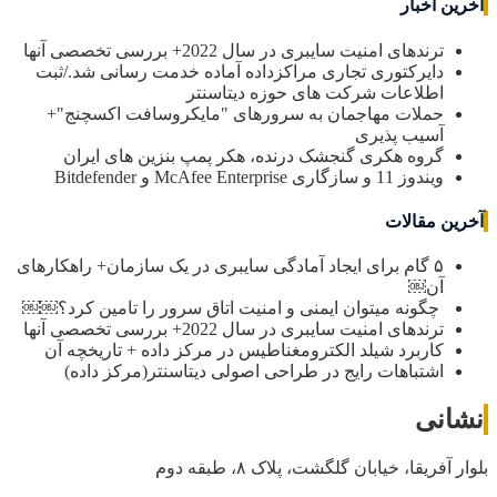
آخرین اخبار
ترندهای امنیت سایبری در سال 2022+ بررسی تخصصی آنها
دایرکتوری تجاری مراکزداده آماده خدمت رسانی شد./ثبت
اطلاعات شرکت های حوزه دیتاسنتر
حملات مهاجمان به سرورهای "مایکروسافت اکسچنج"+
آسیب پذیری
گروه هکری گنجشک درنده، هکر پمپ بنزین های ایران
ویندوز 11 و سازگاری McAfee Enterprise و Bitdefender
آخرین مقالات
۵ گام برای ایجاد آمادگی سایبری در یک سازمان+ راهکارهای
آن￼
چگونه میتوان ایمنی و امنیت اتاق سرور را تامین کرد؟￼￼
ترندهای امنیت سایبری در سال 2022+ بررسی تخصصی آنها
کاربرد شیلد الکترومغناطیس در مرکز داده + تاریخچه آن
اشتباهات رایج در طراحی اصولی دیتاسنتر(مرکز داده)
نشانی
بلوار آفریقا، خیابان گلگشت، پلاک ۸، طبقه دوم