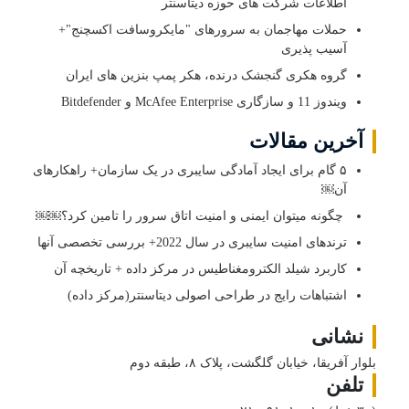
اطلاعات شرکت های حوزه دیتاسنتر
حملات مهاجمان به سرورهای "مایکروسافت اکسچنج"+
آسیب پذیری
گروه هکری گنجشک درنده، هکر پمپ بنزین های ایران
ویندوز 11 و سازگاری McAfee Enterprise و Bitdefender
آخرین مقالات
۵ گام برای ایجاد آمادگی سایبری در یک سازمان+ راهکارهای
آن￼
چگونه میتوان ایمنی و امنیت اتاق سرور را تامین کرد؟￼￼
ترندهای امنیت سایبری در سال 2022+ بررسی تخصصی آنها
کاربرد شیلد الکترومغناطیس در مرکز داده + تاریخچه آن
اشتباهات رایج در طراحی اصولی دیتاسنتر(مرکز داده)
نشانی
بلوار آفریقا، خیابان گلگشت، پلاک ۸، طبقه دوم
تلفن