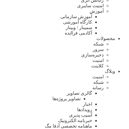
رایانش ابری
امنیت سایبری
آموزش
آموزش سازمانی
کارگاه آموزشی
سمینار / وبینار
آکادمی فراایده
محصولات
شبکه
سرور
ذخیره‌سازی
امنیت
کلاینت
وبلاگ
امنیت
شبکه
رسانه
گالری تصاویر
تصاویر پروژه‌ها
اخبار
رویدادها
آسیب پذیری
خبرنامه الکترونیک
ماهنامه تخصصی آدفا مگ