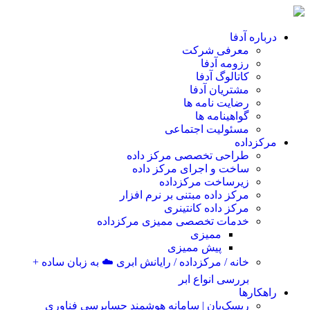
درباره آدفا
معرفی شرکت
رزومه آدفا
کاتالوگ آدفا
مشتریان آدفا
رضایت نامه ها
گواهینامه ها
مسئولیت اجتماعی
مرکزداده
طراحی تخصصی مرکز داده
ساخت و اجرای مرکز داده
زیرساخت مرکزداده
مرکز داده مبتنی بر نرم افزار
مرکز داده کانتینری
خدمات تخصصی ممیزی مرکزداده
ممیزی
پیش ممیزی
خانه / مرکزداده / رایانش ابری ☁️ به زبان ساده +
بررسی انواع ابر
راهکارها
ریسک‌بان | سامانه هوشمند حسابرسی فناوری