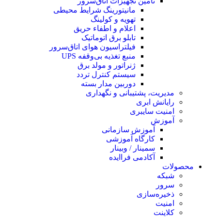
تامین تجهیزات اتاق‌سرور
مانیتورینگ شرایط محیطی
تهویه و کولینگ
اعلام و اطفاء حریق
تابلو برق اتوماتیک
فیلتراسیون هوای اتاق‌سرور
منبع تغذیه بی‌وقفه ‌UPS
ژنراتور و مولد برق
سیستم کنترل تردد
دوربین مدار بسته
مدیریت، پشتیبانی و نگهداری
رایانش ابری
امنیت سایبری
آموزش
آموزش سازمانی
کارگاه آموزشی
سمینار / وبینار
آکادمی فراایده
محصولات
شبکه
سرور
ذخیره‌سازی
امنیت
کلاینت