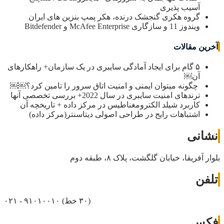
آسیب پذیری
گروه هکری گنجشک درنده، هکر پمپ بنزین های ایران
ویندوز 11 و سازگاری McAfee Enterprise و Bitdefender
آخرین مقالات
۵ گام برای ایجاد آمادگی سایبری در یک سازمان+ راهکارهای
آن￼
چگونه میتوان ایمنی و امنیت اتاق سرور را تامین کرد؟￼￼
ترندهای امنیت سایبری در سال 2022+ بررسی تخصصی آنها
کاربرد شیلد الکترومغناطیس در مرکز داده + تاریخچه آن
اشتباهات رایج در طراحی اصولی دیتاسنتر(مرکز داده)
نشانی
بلوار آفریقا، خیابان گلگشت، پلاک ۸، طبقه دوم
تلفن
(۳۰ خط)
۰۲۱ - ۹۱۰۱۰۰۱۰
فکس