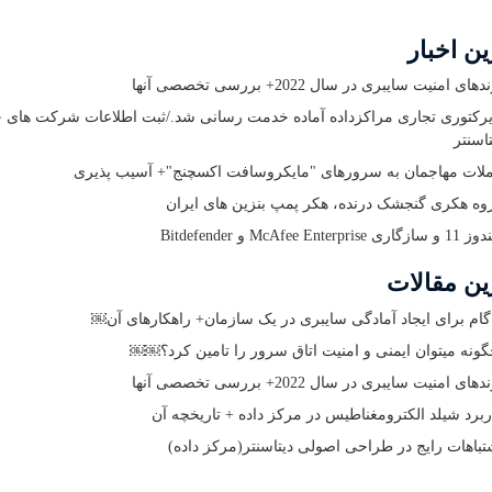
ن اخبار
های امنیت سایبری در سال 2022+ بررسی تخصصی آنها
یرکتوری تجاری مراکزداده آماده خدمت رسانی شد./ثبت اطلاعات شرکت های 
تاسنتر
لات مهاجمان به سرورهای "مایکروسافت اکسچنج"+ آسیب پذیری
وه هکری گنجشک درنده، هکر پمپ بنزین های ایران
گاری McAfee Enterprise و Bitdefender
ین مقالات
ونه میتوان ایمنی و امنیت اتاق سرور را تامین کرد؟￼￼
های امنیت سایبری در سال 2022+ بررسی تخصصی آنها
ربرد شیلد الکترومغناطیس در مرکز داده + تاریخچه آن
تباهات رایج در طراحی اصولی دیتاسنتر(مرکز داده)