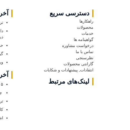
دسترسی سریع
آخری
راهکارها
ترند
محصولات
دا
خدمات
دی
گواهینامه ها
حم
درخواست مشاوره
تماس با ما
گر
نظرسنجی
ویندوز 11 و ساز
گارانتی محصولات
انتقادات, پیشنهادات و شکایات
آخر
لینک‌های مرتبط
۵ گام برای ایجاد آمادگی سایبری در یک سازمان+ راهکارهای آن￼
چگ
ترند
کا
اش