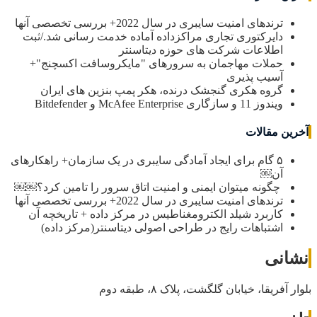
ترندهای امنیت سایبری در سال 2022+ بررسی تخصصی آنها
دایرکتوری تجاری مراکزداده آماده خدمت رسانی شد./ثبت
اطلاعات شرکت های حوزه دیتاسنتر
حملات مهاجمان به سرورهای "مایکروسافت اکسچنج"+
آسیب پذیری
گروه هکری گنجشک درنده، هکر پمپ بنزین های ایران
ویندوز 11 و سازگاری McAfee Enterprise و Bitdefender
آخرین مقالات
۵ گام برای ایجاد آمادگی سایبری در یک سازمان+ راهکارهای
آن￼
چگونه میتوان ایمنی و امنیت اتاق سرور را تامین کرد؟￼￼
ترندهای امنیت سایبری در سال 2022+ بررسی تخصصی آنها
کاربرد شیلد الکترومغناطیس در مرکز داده + تاریخچه آن
اشتباهات رایج در طراحی اصولی دیتاسنتر(مرکز داده)
نشانی
بلوار آفریقا، خیابان گلگشت، پلاک ۸، طبقه دوم