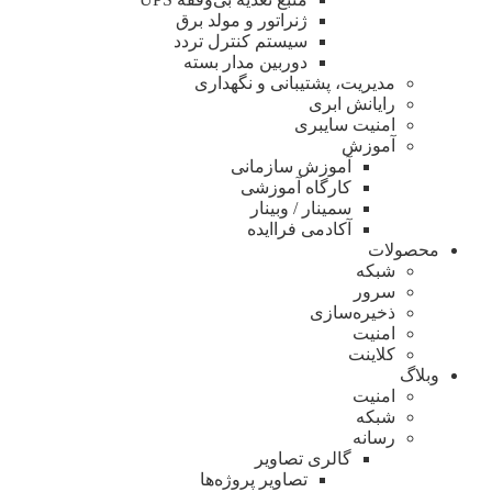
ژنراتور و مولد برق
سیستم کنترل تردد
دوربین مدار بسته
مدیریت، پشتیبانی و نگهداری
رایانش ابری
امنیت سایبری
آموزش
آموزش سازمانی
کارگاه آموزشی
سمینار / وبینار
آکادمی فراایده
محصولات
شبکه
سرور
ذخیره‌سازی
امنیت
کلاینت
وبلاگ
امنیت
شبکه
رسانه
گالری تصاویر
تصاویر پروژه‌ها