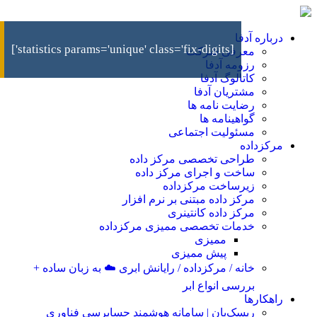
درباره آدفا
[statistics params='unique' class='fix-digits']
معرفی شرکت
رزومه آدفا
کاتالوگ آدفا
مشتریان آدفا
رضایت نامه ها
گواهینامه ها
مسئولیت اجتماعی
مرکزداده
طراحی تخصصی مرکز داده
ساخت و اجرای مرکز داده
زیرساخت مرکزداده
مرکز داده مبتنی بر نرم افزار
مرکز داده کانتینری
خدمات تخصصی ممیزی مرکزداده
ممیزی
پیش ممیزی
خانه / مرکزداده / رایانش ابری ☁️ به زبان ساده +
بررسی انواع ابر
راهکارها
ریسک‌بان | سامانه هوشمند حسابرسی فناوری