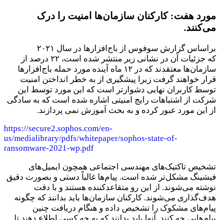
مورد هفت:
کارکنان سازمان‌ها امنیت را درک
می‌کنند.
براساس گزارش سوفوس از باج‌افزارها در سال ۲۰۲۱
که جزئیات آن در نشانی زیر منتشر شده‌ است، ۲۲ درصد از
سازمان‌ها معتقدند که در ۱۲ ماه آینده مورد حمله باج‌افزارها
قرار خواهند گرفت زیرا پیشگیری از به خطر انداختن امنیت
توسط کاربران نهایی دشوارتر است که این مورد توسط این
شرکت از اشتباهات رایج امنیتی اشاره شده است که به سادگی
از این مورد عبور کرده و به بحث آموزش نمی پردازند.
https://secure2.sophos.com/en-
us/medialibrary/pdfs/whitepaper/sophos-state-of-
ransomware-2021-wp.pdf
تشخیص تاکتیک‌های مهندسی اجتماعی همچون ایمیل‌های
فیشینگ مشکل‌تر شده است. پیام‌ها غالباً دستی و بصورت دقیق
نوشته می‌شوند. از این رو متقاعدکننده هستند و با دقت
هدف‌گذاری می‌شوند. کارکنان سازمان‌ها باید بدانند که چگونه
پیام‌های مشکوک را تشخیص داده و هنگام دریافت چنین
پیام‌هایی چه کنند. آنها باید بدانند که به چه کسی اطلاع دهند تا