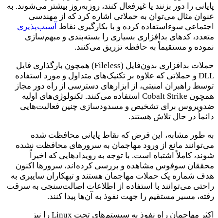
پایانی را دور بزنند یا غیرفعال کنند، روز‌به‌روز بیشتر می‌شوند. به
عنوان مثال می‌توان به حملاتی اشاره کرد که از مهندسی
اجتماعی سوء‌استفاده کرده و با بکارگیری نقاط
آسیب‌پذیری
متعدد، کدهای بدافزاری بسیاری را بسته‌بندی و مبهم‌سازی
نموده و مستقیماً به حافظه تزریق می‌کنند.
حملات بدافزاری بدون‌فایل (Fileless) همچون بارگذاری فایل
DLL و حملاتی که علاوه بر تکنیک‌های متداول و مورد استفاده
توسط راهبران امنیتی، از ابزارهای دسترسی از راه دور مجاز
همچون Cobalt Strike استفاده می‌کنند. تکنولوژی‌های اولیه
ضدویروس برای تشخیص و مسدود‌سازی چنین فعالیت‌هایی
دائماً در حال تلاش هستند.
به طور مشابه، این فرض که نقاط پایانی محافظت شده
می‌توانند مانع از ورود مهاجمان به سرورهای محافظت نشده
شوند، کاملاً اشتباه است. با توجه به رویدادهایی که اخیراً
محققان سوفوس مشاهده و بررسی کرده‌اند، سرورها اکنون
هدف شماره یک حملات مهاجمان هستند و تبهکاران سایبری به
راحتی می‌توانند با استفاده از اطلاعات اصالت‌سنجی به سرقت
رفته، مسیر مستقیم را جهت نفوذ به آن‌ها پیدا کنند.
اکثر مهاجمان راه نفوذ به سیستم‌های تحت Linux را نیز