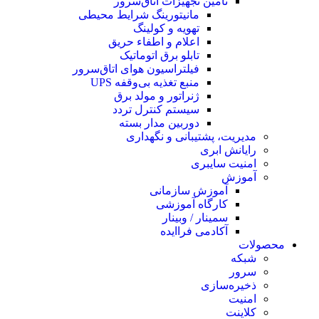
تامین تجهیزات اتاق‌سرور
مانیتورینگ شرایط محیطی
تهویه و کولینگ
اعلام و اطفاء حریق
تابلو برق اتوماتیک
فیلتراسیون هوای اتاق‌سرور
منبع تغذیه بی‌وقفه ‌UPS
ژنراتور و مولد برق
سیستم کنترل تردد
دوربین مدار بسته
مدیریت، پشتیبانی و نگهداری
رایانش ابری
امنیت سایبری
آموزش
آموزش سازمانی
کارگاه آموزشی
سمینار / وبینار
آکادمی فراایده
محصولات
شبکه
سرور
ذخیره‌سازی
امنیت
کلاینت