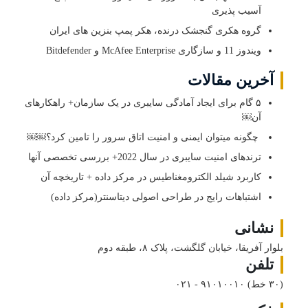
آسیب پذیری
گروه هکری گنجشک درنده، هکر پمپ بنزین های ایران
ویندوز 11 و سازگاری McAfee Enterprise و Bitdefender
آخرین مقالات
۵ گام برای ایجاد آمادگی سایبری در یک سازمان+ راهکارهای
آن￼
چگونه میتوان ایمنی و امنیت اتاق سرور را تامین کرد؟￼￼
ترندهای امنیت سایبری در سال 2022+ بررسی تخصصی آنها
کاربرد شیلد الکترومغناطیس در مرکز داده + تاریخچه آن
اشتباهات رایج در طراحی اصولی دیتاسنتر(مرکز داده)
نشانی
بلوار آفریقا، خیابان گلگشت، پلاک ۸، طبقه دوم
تلفن
(۳۰ خط)
۰۲۱ - ۹۱۰۱۰۰۱۰